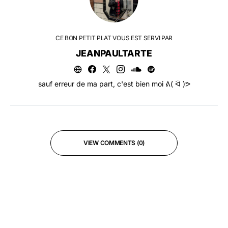
CE BON PETIT PLAT VOUS EST SERVI PAR
JEANPAULTARTE
sauf erreur de ma part, c'est bien moi ᕕ( ᐛ )ᕗ
VIEW COMMENTS (0)