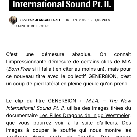
International Sound Pt. II.
SERVI PAR
JEANPAULTARTE
16 JUIN. 2015
1,8K VUES
1 MINUTE DE LECTURE
C’est une démesure absolue. On connait
l’impressionnante démesure de certains clips de MIA
(
Born Free
si il fallait en citer au moins un), mais pour
ce nouveau titre avec le collectif GENER8ION, c’est
un coup de pied latéral en pleine gueule qu’on prend.
Le clip du titre GENER8ION +
M.I.A. – The New
International Sound Pt. II.
utilise des images tirées du
documentaire
Les Filles Dragons de Inigo Westmeier
,
que vous pourrez voir à la suite d’ailleurs. Des
images à couper le souffle qui nous montre les