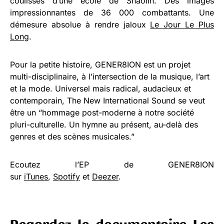
coulisses d’une école de Shaolin. Des images
impressionnantes de 36 000 combattants. Une
démesure absolue à rendre jaloux
Le Jour Le Plus
Long
.
Pour la petite histoire, GENER8ION est un projet
multi-disciplinaire, à l’intersection de la musique, l’art
et la mode. Universel mais radical, audacieux et
contemporain, The New International Sound se veut
être un “hommage post-moderne à notre société
pluri-culturelle. Un hymne au présent, au-delà des
genres et des scènes musicales.”
Ecoutez l’EP de GENER8ION
sur
iTunes
,
Spotify
et
Deezer
.
Regardez le documentaire Les