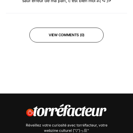
sauf erreur de ma part, c'est bien moi ᕕ( ᐛ )ᕗ
VIEW COMMENTS (0)
Réveillez votre curiosité avec
torréfacteur
, votre
webzine culturel (˘▽˘)っ旦"