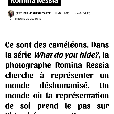
SERVI PAR
JEANPAULTARTE
11 MAI. 2015
4,6K VUES
1 MINUTE DE LECTURE
Ce sont des caméléons.
Dans
la série
What do you hide?
, la
photographe Romina Ressia
cherche à représenter un
monde déshumanisé. Un
monde où la représentation
de soi prend le pas sur