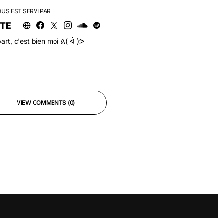
OUS EST SERVI PAR
RTE
art, c'est bien moi ᕕ( ᐛ )ᕗ
VIEW COMMENTS (0)