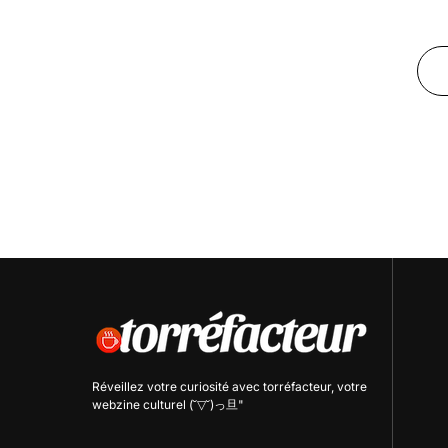
Réveillez votre curiosité avec
torréfacteur
, votre
webzine culturel (˘▽˘)っ旦"