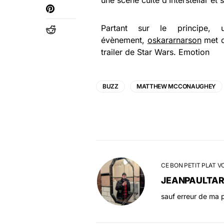
une scène culte d’Interstellar et
Partant sur le principe, 
évènement,
oskararnarson
met d
trailer de Star Wars. Emotion
BUZZ
MATTHEW MCCONAUGHEY
CE BON PETIT PLAT V
JEANPAULTA
sauf erreur de ma p