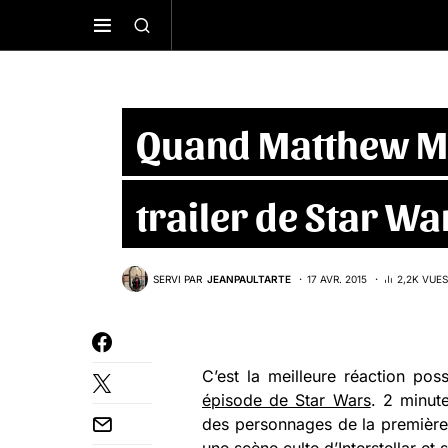
Quand Matthew Mc
trailer de Star Wa
SERVI PAR
JEANPAULTARTE
17 AVR. 2015
2,2K VUES
C’est la meilleure réaction poss
épisode de Star Wars
. 2 minut
des personnages de la première s