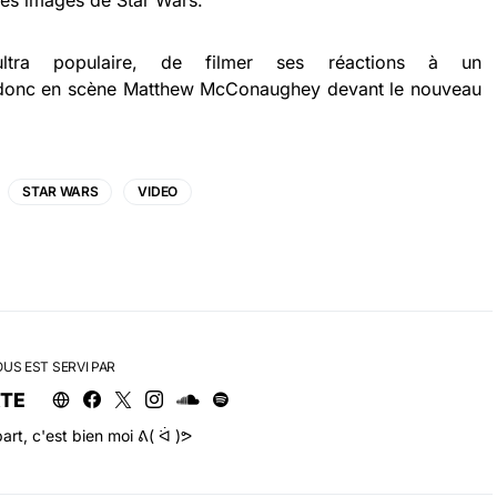
 ses images de Star Wars.
ultra populaire, de filmer ses réactions à un
onc en scène Matthew McConaughey devant le nouveau
STAR WARS
VIDEO
OUS EST SERVI PAR
RTE
art, c'est bien moi ᕕ( ᐛ )ᕗ