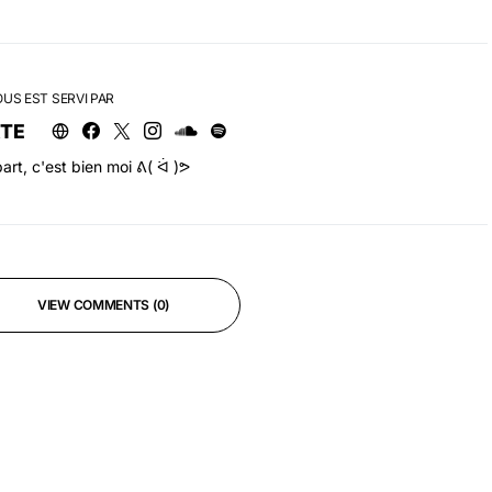
OUS EST SERVI PAR
RTE
art, c'est bien moi ᕕ( ᐛ )ᕗ
VIEW COMMENTS (0)