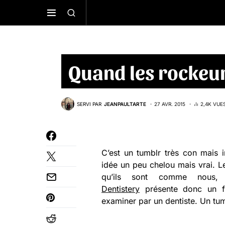
Quand les rockeurs
SERVI PAR
JEANPAULTARTE
27 AVR. 2015
2,4K VUE
C’est un tumblr très con mais i
idée un peu chelou mais vrai. 
qu’ils sont comme nous,
Dentistery
présente donc un fl
examiner par un dentiste. Un tum