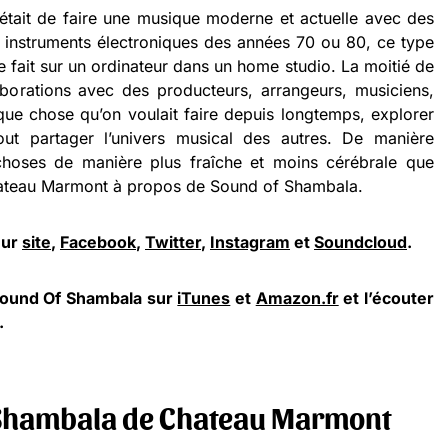
était de faire une musique moderne et actuelle avec des
s instruments électroniques des années 70 ou 80, ce type
 fait sur un ordinateur dans un home studio. La moitié de
borations avec des producteurs, arrangeurs, musiciens,
que chose qu’on voulait faire depuis longtemps, explorer
ut partager l’univers musical des autres. De manière
 choses de manière plus fraîche et moins cérébrale que
hateau Marmont à propos de Sound of Shambala.
eur
site
,
Facebook
,
Twitter
,
Instagram
et
Soundcloud
.
Sound Of Shambala sur
iTunes
et
Amazon.fr
et l’écouter
.
 Shambala de Chateau Marmont