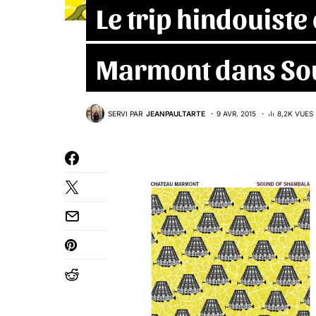
Le trip hindouiste
Marmont dans So
SERVI PAR
JEANPAULTARTE
9 AVR. 2015
8,2K VUES