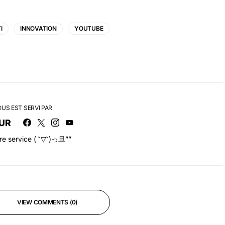
I
INNOVATION
YOUTUBE
OUS EST SERVI PAR
UR
tre service ( ˘▽˘)っ旦””
VIEW COMMENTS (0)