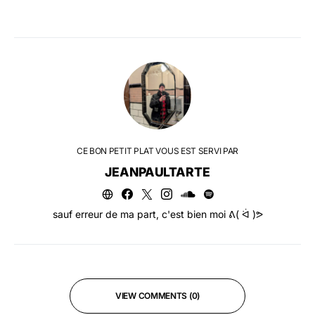
CE BON PETIT PLAT VOUS EST SERVI PAR
JEANPAULTARTE
sauf erreur de ma part, c'est bien moi ᕕ( ᐛ )ᕗ
VIEW COMMENTS (0)