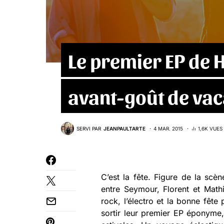
Le premier EP de 
avant-goût de vac
SERVI PAR
JEANPAULTARTE
4 MAR. 2015
1,6K VUES
C’est la fête. Figure de la scè
entre Seymour, Florent et Mathi
rock, l’électro et la bonne fête 
sortir leur premier EP éponyme