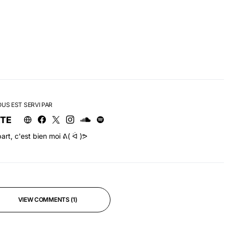
OUS EST SERVI PAR
RTE
art, c'est bien moi ᕕ( ᐛ )ᕗ
VIEW COMMENTS (1)