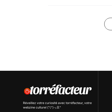
Réveillez votre curiosité avec
torréfacteur
, votre
webzine culturel (˘▽˘)っ旦"