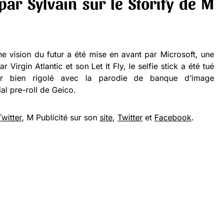
 par
Sylvain
sur le
Storify
de
M
ne vision du futur a été mise en avant par Microsoft, une
 Virgin Atlantic et son Let It Fly, le selfie stick a été tué
ir bien rigolé avec la parodie de banque d’image
al pre-roll de Geico.
Twitter
, M Publicité sur son
site
,
Twitter
et
Facebook
.