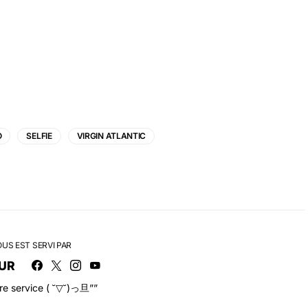
O
SELFIE
VIRGIN ATLANTIC
OUS EST SERVI PAR
UR
tre service ( ˘▽˘)っ旦””