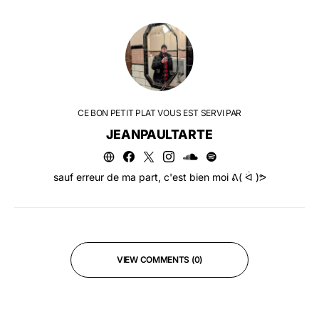
CE BON PETIT PLAT VOUS EST SERVI PAR
JEANPAULTARTE
sauf erreur de ma part, c'est bien moi ᕕ( ᐛ )ᕗ
VIEW COMMENTS (0)