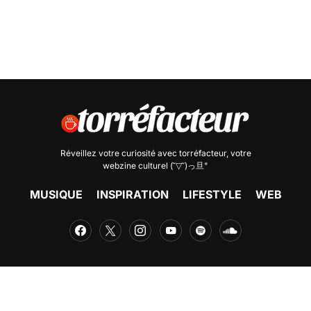
Réveillez votre curiosité avec
torréfacteur
, votre
webzine culturel (˘▽˘)っ旦"
MUSIQUE
INSPIRATION
LIFESTYLE
WEB