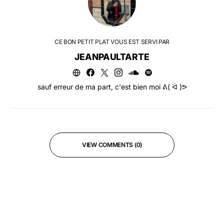
CE BON PETIT PLAT VOUS EST SERVI PAR
JEANPAULTARTE
sauf erreur de ma part, c'est bien moi ᕕ( ᐛ )ᕗ
VIEW COMMENTS (0)