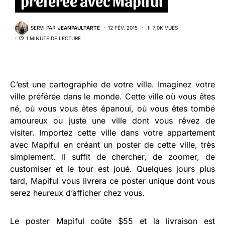
SERVI PAR
JEANPAULTARTE
12 FÉV. 2015
7,0K VUES
1 MINUTE DE LECTURE
C’est une cartographie de votre ville.
Imaginez
votre
ville préférée
dans le monde
. Cette
ville
où vous êtes
né
,
où vous vous êtes épanoui, où vous êtes tombé
amoureux
ou juste une ville dont vous rêvez de
visiter
. Importez cette ville dans votre appartement
avec
Mapiful
en créant un p
oster de cette ville, très
simplement.
Il suffit de chercher
,
de zoomer, de
customiser et le tour est joué
.
Quelques jours plus
tard,
Mapiful
vous livrera ce poster unique
dont vous
serez heureux d’afficher chez vous.
Le poster Mapiful coûte $55 et la livraison est