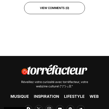
VIEW COMMENTS (0)
Réveillez votre curiosité avec
torréfacteur
, votre
webzine culturel (˘▽˘)っ旦"
MUSIQUE
INSPIRATION
LIFESTYLE
WEB