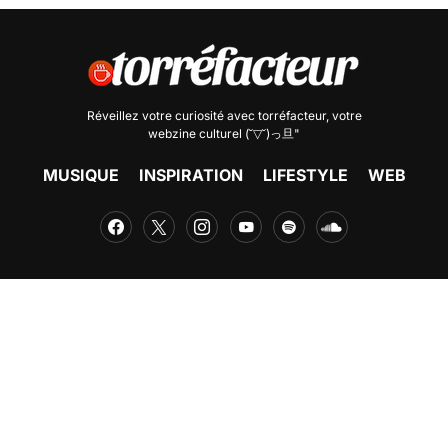
Réveillez votre curiosité avec
torréfacteur
, votre
webzine culturel (˘▽˘)っ旦"
MUSIQUE
INSPIRATION
LIFESTYLE
WEB