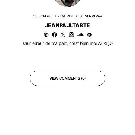
CE BON PETIT PLAT VOUS EST SERVI PAR
JEANPAULTARTE
sauf erreur de ma part, c'est bien moi ᕕ( ᐛ )ᕗ
VIEW COMMENTS (0)