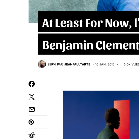
At Least For Now,
Benjamin Clement
SERVI PAR
JEANPAULTARTE
16 JAN. 2015
5,0K VUE