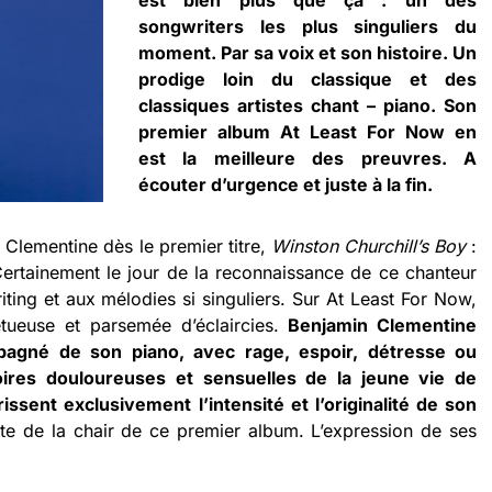
est bien plus que ça : un des
songwriters les plus singuliers du
moment. Par sa voix et son histoire. Un
prodige loin du classique et des
classiques artistes chant – piano. Son
premier album At Least For Now en
est la meilleure des preuvres. A
écouter d’urgence et juste à la fin.
Clementine dès le premier titre,
Winston Churchill’s Boy
:
Certainement le jour de la reconnaissance de ce chanteur
ting et aux mélodies si singuliers. Sur At Least For Now,
tueuse et parsemée d’éclaircies.
Benjamin Clementine
agné de son piano, avec rage, espoir, détresse ou
toires douloureuses et sensuelles de la jeune vie de
ssent exclusivement l’intensité et l’originalité de son
te de la chair de ce premier album. L’expression de ses