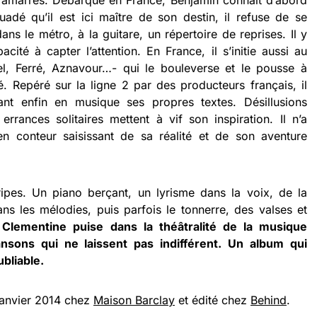
s amarres. Débarqué en France, Benjamin connaît d’abord
adé qu’il est ici maître de son destin, il refuse de se
ans le métro, à la guitare, un répertoire de reprises. Il y
ité à capter l’attention. En France, il s’initie aussi au
l, Ferré, Aznavour…- qui le bouleverse et le pousse à
té. Repéré sur la ligne 2 par des producteurs français, il
ant enfin en musique ses propres textes. Désillusions
errances solitaires mettent à vif son inspiration. Il n’a
n conteur saisissant de sa réalité et de son aventure
pes. Un piano berçant, un lyrisme dans la voix, de la
ns les mélodies, puis parfois le tonnerre, des valses et
Clementine puise dans la théâtralité de la musique
nsons qui ne laissent pas indifférent. Un album qui
bliable.
 janvier 2014 chez
Maison Barclay
et édité chez
Behind
.