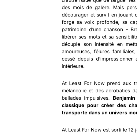
d’autre issue que de larguer le
des mois de galère. Mais persu
décourager et survit en jouant d
forge sa voix profonde, sa capac
patrimoine d’une chanson – Bre
libérer ses mots et sa sensibili
décuple son intensité en mett
amoureuses, fêlures familiales, 
cessé depuis d’impressionner e
intérieure.
At Least For Now prend aux tri
mélancolie et des acrobaties da
ballades impulsives.
Benjamin 
classique pour créer des cha
transporte dans un univers inou
At Least For Now est sorti le 12