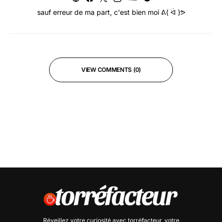
sauf erreur de ma part, c'est bien moi ᕕ( ᐛ )ᕗ
VIEW COMMENTS (0)
Réveillez votre curiosité avec
torréfacteur
, votre