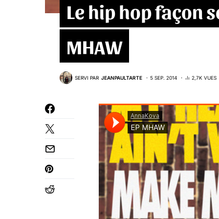
Le hip hop façon 
MHAW
SERVI PAR
JEANPAULTARTE
5 SEP. 2014
2,7K VUES