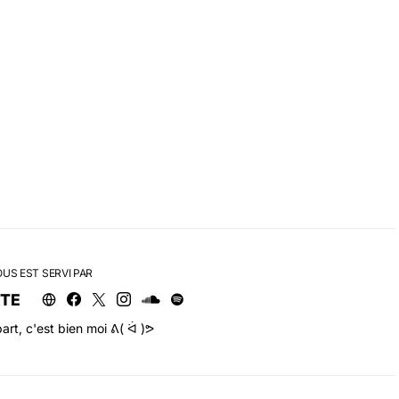
OUS EST SERVI PAR
RTE
art, c'est bien moi ᕕ( ᐛ )ᕗ