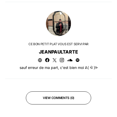
CE BON PETIT PLAT VOUS EST SERVI PAR
JEANPAULTARTE
sauf erreur de ma part, c'est bien moi ᕕ( ᐛ )ᕗ
VIEW COMMENTS (0)