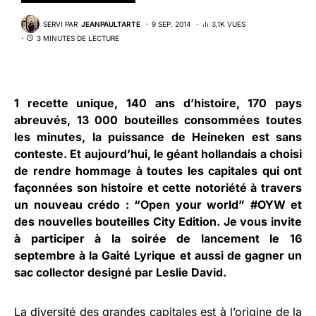
SERVI PAR
JEANPAULTARTE
9 SEP. 2014
3,1K VUES
3 MINUTES DE LECTURE
1 recette unique, 140 ans d’histoire, 170 pays
abreuvés, 13 000 bouteilles consommées toutes
les minutes, la puissance de
Heineken
est sans
conteste. Et aujourd’hui, le géant hollandais a choisi
de rendre hommage à toutes les capitales qui ont
façonnées son histoire et cette notoriété à travers
un nouveau crédo :
“Open your world” #OYW
et
des nouvelles bouteilles City Edition. Je vous invite
à participer à la soirée de lancement le 16
septembre à la Gaité Lyrique et aussi de gagner un
sac collector designé par Leslie David.
La diversité des grandes capitales est à l’origine de la