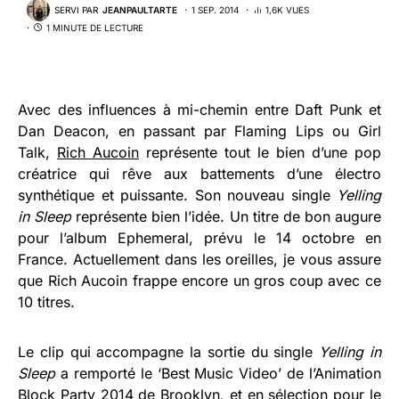
SERVI PAR
JEANPAULTARTE
1 SEP. 2014
1,6K VUES
1 MINUTE DE LECTURE
Avec des influences à mi-chemin entre Daft Punk et
Dan Deacon, en passant par Flaming Lips ou Girl
Talk,
Rich Aucoin
représente tout le bien d’une pop
créatrice qui rêve aux battements d’une électro
synthétique et puissante. Son nouveau single
Yelling
in Sleep
représente bien l’idée. Un titre de bon augure
pour l’album Ephemeral, prévu le 14 octobre en
France. Actuellement dans les oreilles, je vous assure
que Rich Aucoin frappe encore un gros coup avec ce
10 titres.
Le clip qui accompagne la sortie du single
Yelling in
Sleep
a remporté le ‘Best Music Video’ de l’Animation
Block Party 2014 de Brooklyn, et en sélection pour le