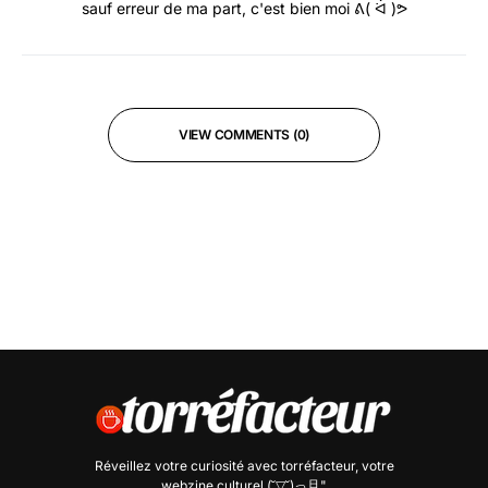
sauf erreur de ma part, c'est bien moi ᕕ( ᐛ )ᕗ
VIEW COMMENTS (0)
Réveillez votre curiosité avec
torréfacteur
, votre
webzine culturel (˘▽˘)っ旦"