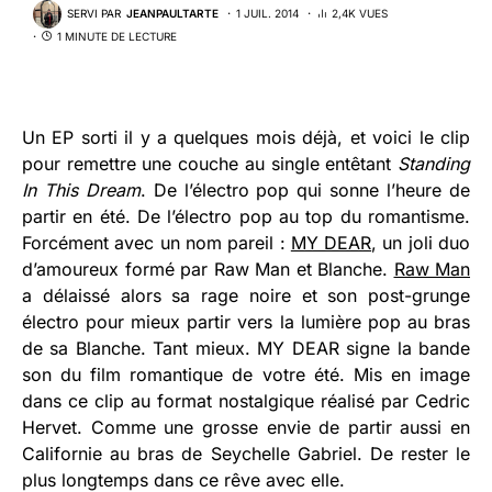
SERVI PAR
JEANPAULTARTE
1 JUIL. 2014
2,4K VUES
1 MINUTE DE LECTURE
Un EP sorti il y a quelques mois déjà, et voici le clip
pour remettre une couche au single entêtant
Standing
In This Dream
. De l’électro pop qui sonne l’heure de
partir en été. De l’électro pop au top du romantisme.
Forcément avec un nom pareil :
MY DEAR
, un joli duo
d’amoureux formé par Raw Man et Blanche.
Raw Man
a délaissé alors sa rage noire et son post-grunge
électro
pour mieux partir vers la lumière pop au bras
de sa Blanche. Tant mieux. MY DEAR signe la bande
son du film romantique de votre été. Mis en image
dans ce clip au format nostalgique réalisé par Cedric
Hervet. Comme une grosse envie de partir aussi en
Californie au bras de
Seychelle Gabriel
. De rester le
plus longtemps dans ce rêve avec elle.