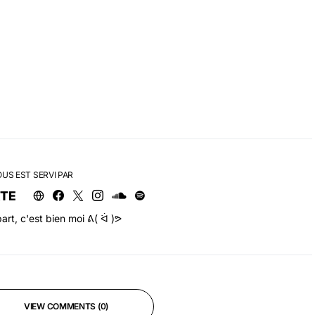
OUS EST SERVI PAR
RTE
art, c'est bien moi ᕕ( ᐛ )ᕗ
VIEW COMMENTS (0)