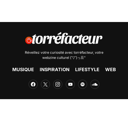
Réveillez votre curiosité avec
torréfacteur
, votre
webzine culturel (˘▽˘)っ旦"
MUSIQUE
INSPIRATION
LIFESTYLE
WEB