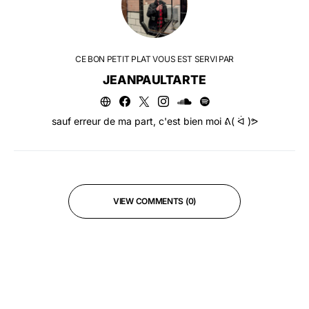
CE BON PETIT PLAT VOUS EST SERVI PAR
JEANPAULTARTE
sauf erreur de ma part, c'est bien moi ᕕ( ᐛ )ᕗ
VIEW COMMENTS (0)