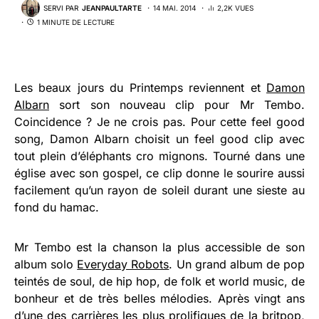
SERVI PAR
JEANPAULTARTE
14 MAI. 2014
2,2K VUES
1 MINUTE DE LECTURE
Les beaux jours du Printemps reviennent et
Damon
Albarn
sort son nouveau clip pour Mr Tembo.
Coincidence ? Je ne crois pas. Pour cette feel good
song, Damon Albarn choisit un feel good clip avec
tout plein d’éléphants cro mignons. Tourné dans une
église avec son gospel, ce clip donne le sourire aussi
facilement qu’un rayon de soleil durant une sieste au
fond du hamac.
Mr Tembo est la chanson la plus accessible de son
album solo
Everyday Robots
. Un grand album de pop
teintés de soul, de hip hop, de folk et world music, de
bonheur et de très belles mélodies. Après vingt ans
d’une des carrières les plus prolifiques de la britpop,