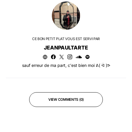
CE BON PETIT PLAT VOUS EST SERVI PAR
JEANPAULTARTE
sauf erreur de ma part, c'est bien moi ᕕ( ᐛ )ᕗ
VIEW COMMENTS (0)