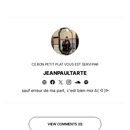
CE BON PETIT PLAT VOUS EST SERVI PAR
JEANPAULTARTE
sauf erreur de ma part, c'est bien moi ᕕ( ᐛ )ᕗ
VIEW COMMENTS (0)