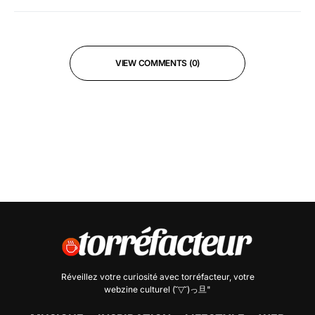
VIEW COMMENTS (0)
Réveillez votre curiosité avec
torréfacteur
, votre
webzine culturel (˘▽˘)っ旦"