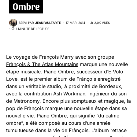
Ombre
SERVI PAR
JEANPAULTARTE
17 MAR. 2014
2,0K VUES
1 MINUTE DE LECTURE
Le voyage de Frànçois Marry avec son groupe
Frànçois & The Atlas Mountains
marque une nouvelle
étape musicale. Piano Ombre, successeur d’E Volo
Love, est le premier album de Frànçois enregistré
dans un véritable studio, à proximité de Bordeaux,
avec la contribution Ash Workman, ingénieur du son
de Metronomy.
Encore plus somptueux et magique, la
pop de Frànçois marque une nouvelle étape dans sa
nouvelle vie. Piano Ombre, qui signifie “
du calme
ombre”, a été composé au cours d’une année
tumultueuse dans la vie de Frànçois. L’album retrace