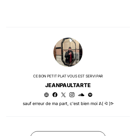
CE BON PETIT PLAT VOUS EST SERVI PAR
JEANPAULTARTE
sauf erreur de ma part, c'est bien moi ᕕ( ᐛ )ᕗ