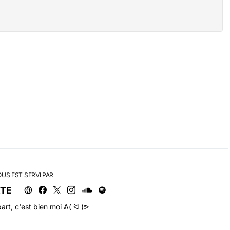
OUS EST SERVI PAR
RTE
art, c'est bien moi ᕕ( ᐛ )ᕗ