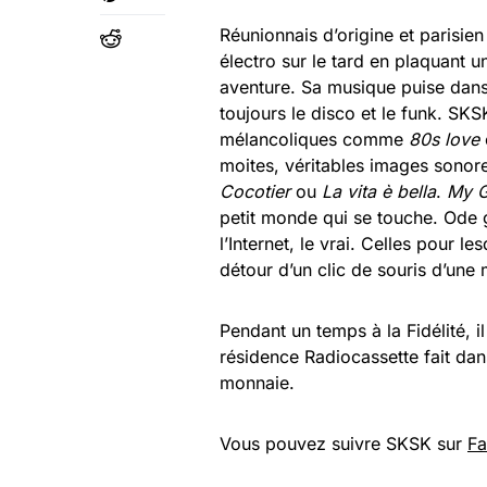
Réunionnais d’origine et parisie
électro sur le tard en plaquant u
aventure. Sa musique puise dans
toujours le disco et le funk. SKS
mélancoliques comme
80s love
moites, véritables images sonor
Cocotier
ou
La vita è bella
.
My G
petit monde qui se touche. Ode 
l’Internet, le vrai. Celles pour
détour d’un clic de souris d’une 
Pendant un temps à la Fidélité, 
résidence Radiocassette fait da
monnaie.
Vous pouvez suivre SKSK sur
F