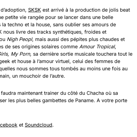
n d’adoption,
SKSK
est arrivé à la production de jolis beat
ne petite vie rangée pour se lancer dans une belle
 la techno et la house, sans oublier ses amours de
K nous livre des tracks synthétiques, froides et
ou
Nigh Peopl
, mais aussi des pépites plus chaudes et
es de ses origines solaires comme
Amour Tropical
,
irls, My Porn,
sa dernière sortie musicale touchera tout le
geek et house à l’amour virtuel, celui des femmes de
 lesquelles nous sommes tous tombés au moins une fois au
main, un mouchoir de l’autre.
il faudra maintenant trainer du côté du Chacha où sa
nser les plus belles gambettes de Paname. A votre porte
acebook
et
Soundcloud
.