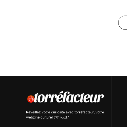
Réveillez votre curiosité avec
torréfacteur
, votre
webzine culturel (˘▽˘)っ旦"