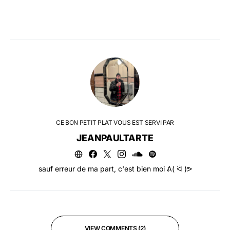
CE BON PETIT PLAT VOUS EST SERVI PAR
JEANPAULTARTE
sauf erreur de ma part, c'est bien moi ᕕ( ᐛ )ᕗ
VIEW COMMENTS (2)