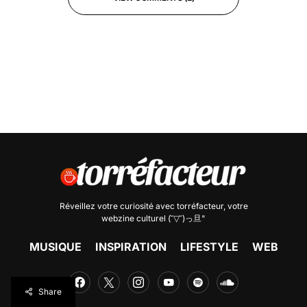
Réveillez votre curiosité avec
torréfacteur
, votre
webzine culturel (˘▽˘)っ旦"
MUSIQUE
INSPIRATION
LIFESTYLE
WEB
Share