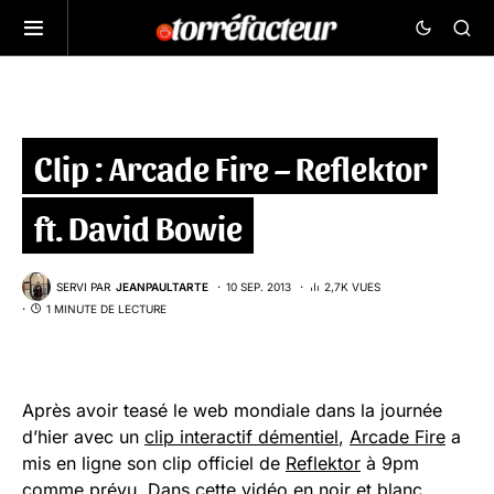
Clip : Arcade Fire – Reflektor
ft. David Bowie
SERVI PAR
JEANPAULTARTE
10 SEP. 2013
2,7K VUES
1 MINUTE DE LECTURE
Après avoir teasé le web mondiale dans la journée
d’hier avec un
clip interactif démentiel
,
Arcade Fire
a
mis en ligne son clip officiel de
Reflektor
à 9pm
comme prévu. Dans cette vidéo en noir et blanc,