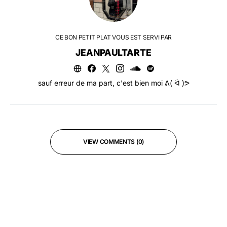
CE BON PETIT PLAT VOUS EST SERVI PAR
JEANPAULTARTE
sauf erreur de ma part, c'est bien moi ᕕ( ᐛ )ᕗ
VIEW COMMENTS (0)